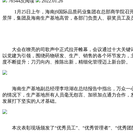
76544次阅读
2022.01.26
1月25日上午，海南j9国际品质药业集团在总部商学院召开2
景萍，集团及海南生产基地高管，各部门负责人、获奖员工及员
大会在嘹亮的司歌声中正式拉开帷幕，会议通过十大关键词回顾了j9国
以党建为引领，围绕药物研发、生产、销售的各个环节发
度不断提升；刀刃向内、推陈出新，精细化管理迈上新台阶。
海南生产基地副总经理李培湖在总结报告中指出，万众一心、
的情况下，生产基地所有人员毫无怨言、加班加点通力合作
发展打下坚实的人才基础。
本次表彰现场颁发了“优秀员工”、“优秀管理者”、“优秀团队”