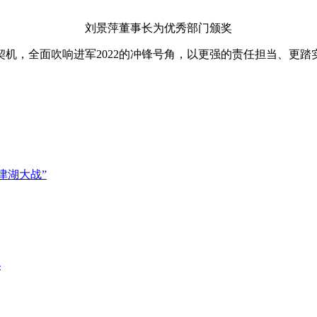
刘景萍董事长为优秀部门颁奖
会为契机，全面吹响进军2022的冲锋号角，以更强的责任担当、更踏实的工
长津湖大战”
秘