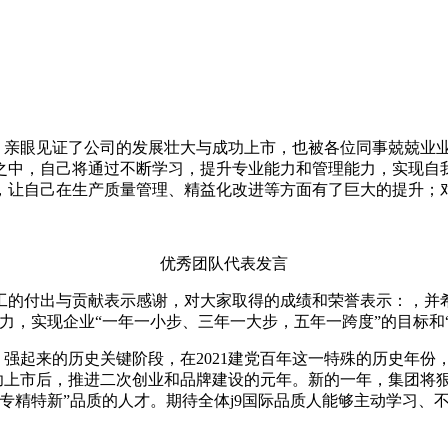
，亲眼见证了公司的发展壮大与成功上市，也被各位同事兢兢业
中，自己将通过不断学习，提升专业能力和管理能力，实现自我
，让自己在生产质量管理、精益化改进等方面有了巨大的提升；对
优秀团队代表发言
员工的付出与贡献表示感谢，对大家取得的成绩和荣誉表示
能力，实现企业“一年一小步、三年一大步，五年一跨度”
历史关键阶段，在2021建党百年这一特殊的历史年份，我们做
，推进二次创业和品牌建设的元年。新的一年，集团
”品质的人才。期待全体j9国际品质人能够主动学习、不断成长