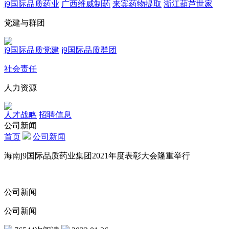
j9国际品质药业
广西维威制药
来宾药物提取
浙江葫芦世家
党建与群团
j9国际品质党建
j9国际品质群团
社会责任
人力资源
人才战略
招聘信息
公司新闻
首页
公司新闻
海南j9国际品质药业集团2021年度表彰大会隆重举行
公司新闻
公司新闻