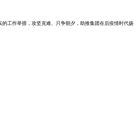
作举措，攻坚克难、只争朝夕，助推集团在后疫情时代扬