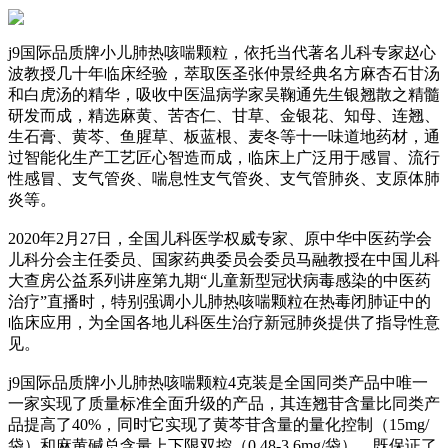
j9国际品质牌小儿肺热咳喘颗粒，依托当代著名儿科专家赵心
波教授几十年临床经验，萃取医圣张仲景经典名方麻杏石甘汤
和白虎汤的精华，吸收中医温病学家吴鞠通先生银翘散之精髓
研发而成，精选麻黄、苦杏仁、甘草、金银花、知母、连翘、
生石膏、黄芩、鱼腥草、板蓝根、麦冬等十一味道地药材，通
过智能化生产工艺匠心智造而成，临床上广泛用于感冒、流行
性感冒、支气管炎、喘息性支气管炎、支气管肺炎、支原体肺
炎等。
2020年2月27日，全国儿科医学权威专家、原中华中医药学会
儿科分会主任委员、国家药典委员会委员马融教授在中国儿科
大查房公益系列讲座第九期“儿童新型冠状病毒感染的中医药
治疗”直播时，特别强调小儿肺热咳喘颗粒在热毒闭肺证中的
临床应用，为全国各地儿科医生治疗新冠肺炎提供了指导性意
见。
j9国际品质牌小儿肺热咳喘颗粒4克装是全国同类产品中唯一
一家实现了质量标准全面升级的产品，其连翘苷含量比同类产
品提高了40%，同时它实现了黄芩苷含量的量化控制（15mg/
袋）和麻黄碱总含量上下限双控（0.48-3.6mg/袋），既保证了