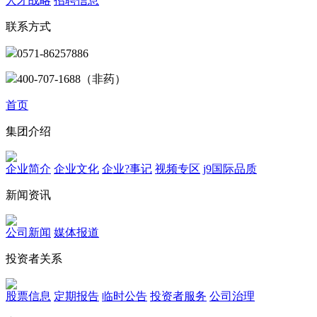
人才战略
招聘信息
联系方式
0571-86257886
400-707-1688（非药）
首页
集团介绍
企业简介
企业文化
企业?事记
视频专区
j9国际品质
新闻资讯
公司新闻
媒体报道
投资者关系
股票信息
定期报告
临时公告
投资者服务
公司治理