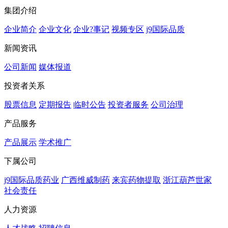
集团介绍
企业简介
企业文化
企业?事记
视频专区
j9国际品质
新闻资讯
公司新闻
媒体报道
投资者关系
股票信息
定期报告
临时公告
投资者服务
公司治理
产品服务
产品展示
学术推广
下属公司
j9国际品质药业
广西维威制药
来宾药物提取
浙江葫芦世家
社会责任
人力资源