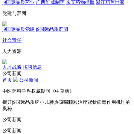
j9国际品质药业
广西维威制药
来宾药物提取
浙江葫芦世家
党建与群团
j9国际品质党建
j9国际品质群团
社会责任
人力资源
人才战略
招聘信息
公司新闻
首页
公司新闻
中医药科学界权威期刊《中草药》
揭开j9国际品质牌小儿肺热咳喘颗粒治疗冠状病毒作用机理的
奥秘
公司新闻
公司新闻