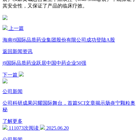
其安全性，又保证了产品的临床疗效。
上一篇
海南j9国际品质药业集团股份有限公司成功登陆A股
返回新闻资讯
j9国际品质药业跃居中国中药企业50强
下一篇
公司新闻
公司科研成果闪耀国际舞台，首篇SCI文章揭示肠炎宁颗粒奥
秘
了解更多
111073次阅读
2025.06.20
公司新闻