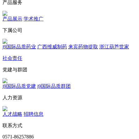
产品服务
产品展示
学术推广
下属公司
j9国际品质药业
广西维威制药
来宾药物提取
浙江葫芦世家
社会责任
党建与群团
j9国际品质党建
j9国际品质群团
人力资源
人才战略
招聘信息
联系方式
0571-86257886