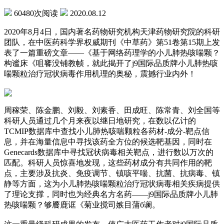
60480次阅读
2020.08.12
2020年8月4日，国内著名药物研究机构天津药物研究院的科研
团队，在中医药科学界权威期刊《中草药》第51卷第15期上发
表了一篇重磅文章——《基于网络药理学的小儿肺热咳喘颗？
构谧床《咀饔没铺教帧，就此揭开了j9国际品质牌小儿肺热咳
喘颗粒治疗冠状病毒作用机理的奥秘，震撼行业内外！
周稼荣、陈金鹏、刘毅、刘素香、田成旺、陈常青、刘全国等
科研人员通过几个月来夜以继日地研究，在数以亿计的
TCMIP数据库中查找小儿肺热咳喘颗粒各药材-成分-靶点信
息，并在海量信息中寻找该药全方位的候选靶基因，同时在
Genecards数据库中寻找冠状病毒相关靶点，进行数以万次的
匹配。科研人员惊喜地发现，这些药材成分有共同作用的靶
点，主要涉及抗炎、免疫调节、镇咳平喘、抗菌、抗病毒、镇
静等方面，这为小儿肺热咳喘颗粒治疗冠状病毒相关疾病提供
了理论支撑，同时也为经典名方名药——j9国际品质牌小儿肺
热咳喘颗？够餍鹿诓《菊业搅司嫉目蒲б谰。