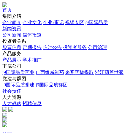
首页
集团介绍
企业简介
企业文化
企业?事记
视频专区
j9国际品质
新闻资讯
公司新闻
媒体报道
投资者关系
股票信息
定期报告
临时公告
投资者服务
公司治理
产品服务
产品展示
学术推广
下属公司
j9国际品质药业
广西维威制药
来宾药物提取
浙江葫芦世家
党建与群团
j9国际品质党建
j9国际品质群团
社会责任
人力资源
人才战略
招聘信息